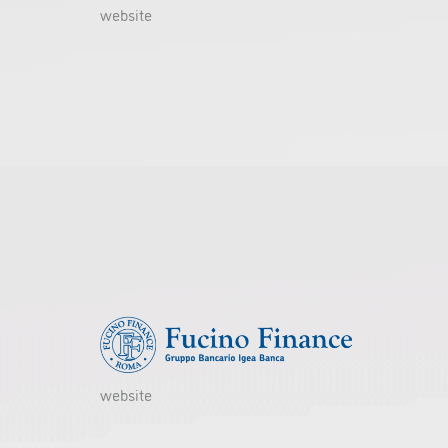
website
website