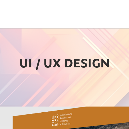
UI / UX DESIGN