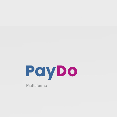
Piattaforma