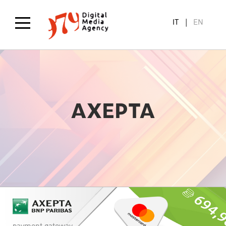
Salta
al
IT
EN
contenuto
principale
AXEPTA
payment gateway